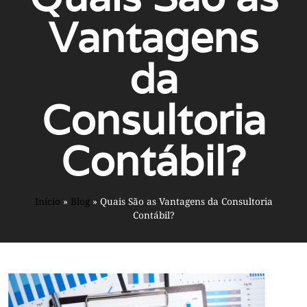
Vantagens
da
Consultoria
Contábil?
Início
»
Blog
»
Quais São as Vantagens da Consultoria
Contábil?