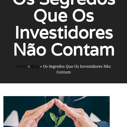
Que Os
Investidores
Não Contam
Início
»
Blog
»
Os Segredos Que Os Investidores Não
Contam