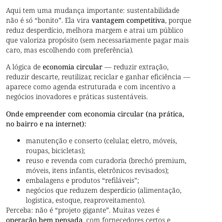
Aqui tem uma mudança importante: sustentabilidade
não é só “bonito”. Ela vira
vantagem competitiva
, porque
reduz desperdício, melhora margem e atrai um público
que valoriza propósito (sem necessariamente pagar mais
caro, mas escolhendo com preferência).
A lógica de
economia circular
— reduzir extração,
reduzir descarte, reutilizar, reciclar e ganhar eficiência —
aparece como agenda estruturada e com incentivo a
negócios inovadores e práticas sustentáveis.
Onde empreender com economia circular (na prática,
no bairro e na internet):
manutenção e conserto (celular, eletro, móveis,
roupas, bicicletas);
reuso e revenda com curadoria (brechó premium,
móveis, itens infantis, eletrônicos revisados);
embalagens e produtos “refiláveis”;
negócios que reduzem desperdício (alimentação,
logística, estoque, reaproveitamento).
Perceba: não é “projeto gigante”. Muitas vezes é
operação bem pensada
, com fornecedores certos e