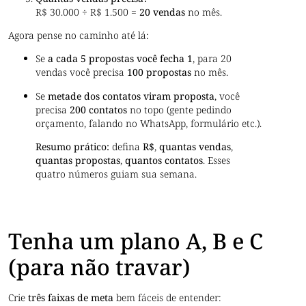
R$ 30.000 ÷ R$ 1.500 =
20 vendas
no mês.
Agora pense no caminho até lá:
Se
a cada 5 propostas você fecha 1
, para 20
vendas você precisa
100 propostas
no mês.
Se
metade dos contatos viram proposta
, você
precisa
200 contatos
no topo (gente pedindo
orçamento, falando no WhatsApp, formulário etc.).
Resumo prático:
defina
R$
,
quantas vendas
,
quantas propostas
,
quantos contatos
. Esses
quatro números guiam sua semana.
Tenha um plano A, B e C
(para não travar)
Crie
três faixas de meta
bem fáceis de entender: